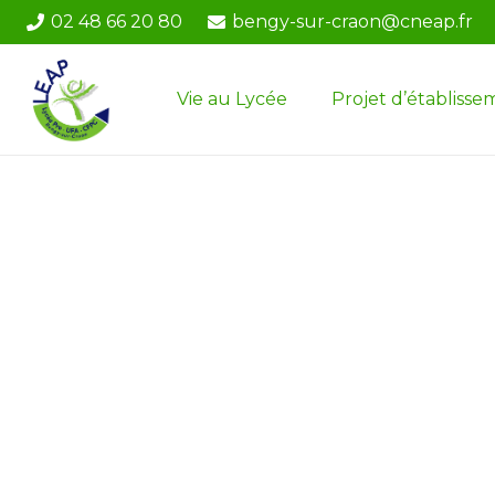
02 48 66 20 80
bengy-sur-craon@cneap.fr
Vie au Lycée
Projet d’établisse