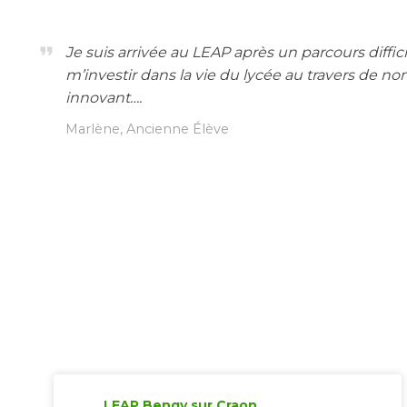
format_quote
Je suis arrivée au LEAP après un parcours diffi
m’investir dans la vie du lycée au travers de no
innovant….
Marlène, Ancienne Élève
LEAP Bengy sur Craon