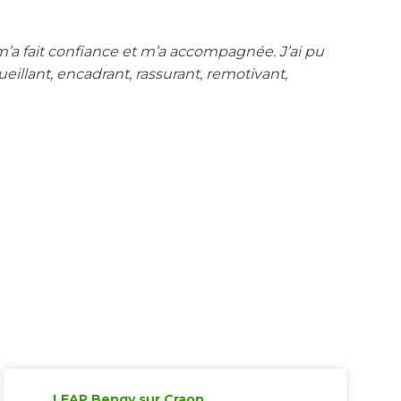
format_quote
 m’a fait confiance et m’a accompagnée. J’ai pu
J
eillant, encadrant, rassurant, remotivant,
n
P
LEAP Bengy sur Craon