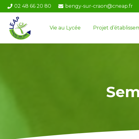
02 48 66 20 80
bengy-sur-craon@cneap.fr
Vie au Lycée
Projet d’établisse
Sem