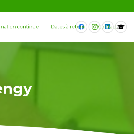
mation continue
Dates à retenir
Contact
engy